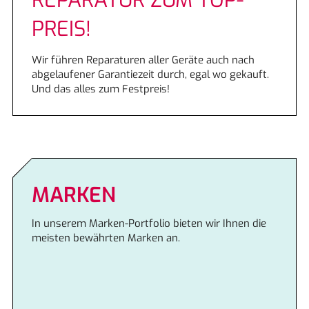
REPARATUR ZUM TOP-
Elektroinstallation
PREIS!
Klimatechnik
Wir führen Reparaturen aller Geräte auch nach
abgelaufener Garantiezeit durch, egal wo gekauft.
Photovoltaik
Und das alles zum Festpreis!
E-check
Lüftungstechnik
MARKEN
Energieeffizienz
In unserem Marken-Portfolio bieten wir Ihnen die
SMART HOME
meisten bewährten Marken an.