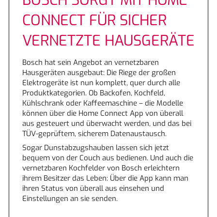
BOSCH SORGT MIT HOME
Elektroinstallation
CONNECT FÜR SICHER
VERNETZTE HAUSGERÄTE
Klimatechnik
Photovoltaik
Bosch hat sein Angebot an vernetzbaren
Hausgeräten ausgebaut: Die Riege der großen
Elektrogeräte ist nun komplett, quer durch alle
E-check
Produktkategorien. Ob Backofen, Kochfeld,
Kühlschrank oder Kaffeemaschine – die Modelle
Lüftungstechnik
können über die Home Connect App von überall
aus gesteuert und überwacht werden, und das bei
TÜV-geprüftem, sicherem Datenaustausch.
Energieeffizienz
Sogar Dunstabzugshauben lassen sich jetzt
bequem von der Couch aus bedienen. Und auch die
SMART HOME
vernetzbaren Kochfelder von Bosch erleichtern
ihrem Besitzer das Leben: Über die App kann man
ihren Status von überall aus einsehen und
Einstellungen an sie senden.