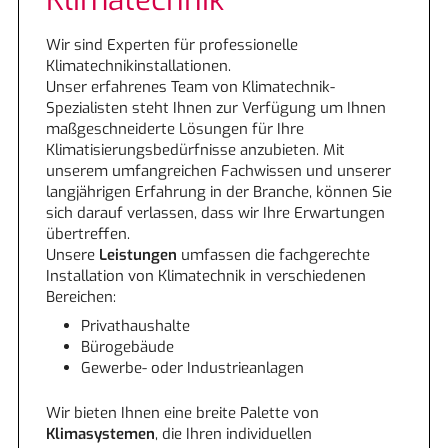
Klimatechnik
Elektroinstallation
Wir sind Experten für professionelle
Klimatechnikinstallationen.
Klimatechnik
Unser erfahrenes Team von Klimatechnik-
Spezialisten steht Ihnen zur Verfügung um Ihnen
Photovoltaik
maßgeschneiderte Lösungen für Ihre
Klimatisierungsbedürfnisse anzubieten. Mit
unserem umfangreichen Fachwissen und unserer
E-check
langjährigen Erfahrung in der Branche, können Sie
sich darauf verlassen, dass wir Ihre Erwartungen
Lüftungstechnik
übertreffen.
Unsere
Leistungen
umfassen die fachgerechte
Installation von Klimatechnik in verschiedenen
Energieeffizienz
Bereichen:
Privathaushalte
SMART HOME
Bürogebäude
Gewerbe- oder Industrieanlagen
Wir bieten Ihnen eine breite Palette von
Klimasystemen
, die Ihren individuellen